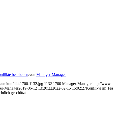
flikte bearbeiten
/
von
Manager-Manager
eamkonflikt-1700-1132.jpg
1132
1700
Manager-Manager
http://www.
er-Manager
2019-06-12 13:20:22
2022-02-15 15:02:27
Konflikte im Tea
htlich geschützt