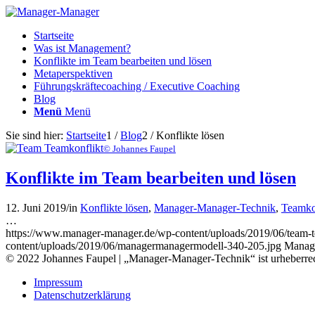
Startseite
Was ist Management?
Konflikte im Team bearbeiten und lösen
Metaperspektiven
Führungskräftecoaching / Executive Coaching
Blog
Menü
Menü
Sie sind hier:
Startseite
1
/
Blog
2
/
Konflikte lösen
© Johannes Faupel
Konflikte im Team bearbeiten und lösen
12. Juni 2019
/
in
Konflikte lösen
,
Manager-Manager-Technik
,
Teamkon
…
https://www.manager-manager.de/wp-content/uploads/2019/06/team-t
content/uploads/2019/06/managermanagermodell-340-205.jpg
Manag
© 2022 Johannes Faupel | „Manager-Manager-Technik“ ist urheberrec
Impressum
Datenschutzerklärung