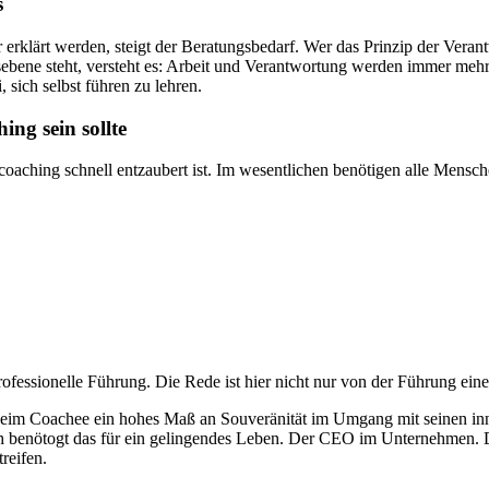
s
rklärt werden, steigt der Beratungsbedarf. Wer das Prinzip der Veran
bene steht, versteht es: Arbeit und Verantwortung werden immer mehr 
 sich selbst führen zu lehren.
ng sein sollte
coaching schnell entzaubert ist. Im wesentlichen benötigen alle Mensch
rofessionelle Führung. Die Rede ist hier nicht nur von der Führung ei
ht beim Coachee ein hohes Maß an Souveränität im Umgang mit seinen in
enötogt das für ein gelingendes Leben. Der CEO im Unternehmen. Der
reifen.