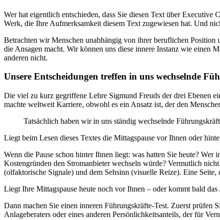
Wer hat eigentlich entschieden, dass Sie diesen Text über Executive 
Werk, die Ihre Aufmerksamkeit diesem Text zugewiesen hat. Und nicht
Betrachten wir Menschen unabhängig von ihrer beruflichen Position u
die Ansagen macht. Wir können uns diese innere Instanz wie einen Mana
anderen nicht.
Unsere Entscheidungen treffen in uns wechselnde Führ
Die viel zu kurz gegriffene Lehre Sigmund Freuds der drei Ebenen eine
machte weltweit Karriere, obwohl es ein Ansatz ist, der den Menschen a
Tatsächlich haben wir in uns ständig wechselnde Führungskräft
Liegt beim Lesen dieses Textes die Mittagspause vor Ihnen oder hinte
Wenn die Pause schon hinter Ihnen liegt: was hatten Sie heute? Wer in
Kostengründen den Stromanbieter wechseln würde? Vermutlich nicht. E
(olfaktorische Signale) und dem Sehsinn (visuelle Reize). Eine Seite
Liegt Ihre Mittagspause heute noch vor Ihnen – oder kommt bald da
Dann machen Sie einen inneren Führungskräfte-Test. Zuerst prüfen S
Anlageberaters oder eines anderen Persönlichkeitsanteils, der für Ver