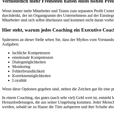
Vermeintlich mehr Freiheiten haben einen hohen Prei
Wenn immer mehr Mitarbeiter und Teams zum separaten Profit Center e
durchdenkt, der im Organigramm des Unternehmens auf der Einstiegse
Mitarbeiter sind sich selbst überlassen und kommen nicht daran vorbei,
Hier steht, warum jedes Coaching ein Executive Coachi
Spätestens an dieser Stelle sehen Sie, dass der Mythos vom Vorstands
Aufgaben:
fachliche Kompetenzen
emotionale Kompetenzen
Dialogmöglichkeiten
Monitoring
Fehlerfreundlichkeit
Korrekturmöglichkeiten
Loyalität
Wenn diese Optionen gegeben sind, stehen die Zeichen gut für eine p
In einem Coaching, das gutes (auch sehr viel) Geld wert ist, entste
Herausforderungen, die aus seiner Umgebung kommen. Jeder Mensch b
werden, sobald sie zu Hause die Türe aufsperren und ihre Schuhe abst