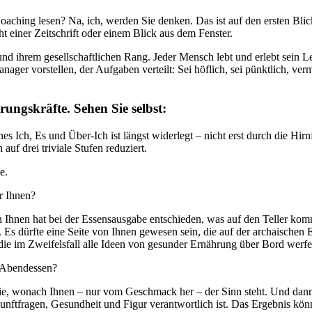
Coaching lesen? Na, ich, werden Sie denken. Das ist auf den ersten Bli
 einer Zeitschrift oder einem Blick aus dem Fenster.
nd ihrem gesellschaftlichen Rang. Jeder Mensch lebt und erlebt sein L
ger vorstellen, der Aufgaben verteilt: Sei höflich, sei pünktlich, verm
ungskräfte. Sehen Sie selbst:
s Ich, Es und Über-Ich ist längst widerlegt – nicht erst durch die Hir
uf drei triviale Stufen reduziert.
e.
r Ihnen?
 Ihnen hat bei der Essensausgabe entschieden, was auf den Teller kommt
s dürfte eine Seite von Ihnen gewesen sein, die auf der archaischen E
, die im Zweifelsfall alle Ideen von gesunder Ernährung über Bord wer
s Abendessen?
ie, wonach Ihnen – nur vom Geschmack her – der Sinn steht. Und dann
nunftfragen, Gesundheit und Figur verantwortlich ist. Das Ergebnis könnt