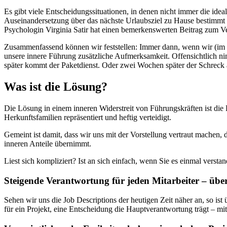
Es gibt viele Entscheidungssituationen, in denen nicht immer die ide
Auseinandersetzung über das nächste Urlaubsziel zu Hause bestimmt w
Psychologin Virginia Satir hat einen bemerkenswerten Beitrag zum Ver
Zusammenfassend können wir feststellen: Immer dann, wenn wir (im n
unsere innere Führung zusätzliche Aufmerksamkeit. Offensichtlich 
später kommt der Paketdienst. Oder zwei Wochen später der Schreck
Was ist die Lösung?
Die Lösung in einem inneren Widerstreit von Führungskräften ist di
Herkunftsfamilien repräsentiert und heftig verteidigt.
Gemeint ist damit, dass wir uns mit der Vorstellung vertraut machen, 
inneren Anteile übernimmt.
Liest sich kompliziert? Ist an sich einfach, wenn Sie es einmal versta
Steigende Verantwortung für jeden Mitarbeiter – übe
Sehen wir uns die Job Descriptions der heutigen Zeit näher an, so ist
für ein Projekt, eine Entscheidung die Hauptverantwortung trägt – mi