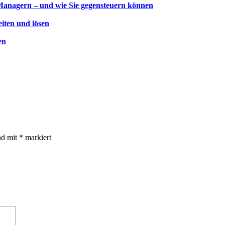
Managern – und wie Sie gegensteuern können
iten und lösen
en
nd mit
*
markiert