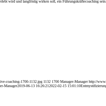
lebt wird und langfristig wirken soll, ein Führungskräftecoaching sein
tive-coaching-1700-1132.jpg
1132
1700
Manager-Manager
http://www
er-Manager
2019-06-13 16:26:21
2022-02-15 15:01:10
Entmystifizieru