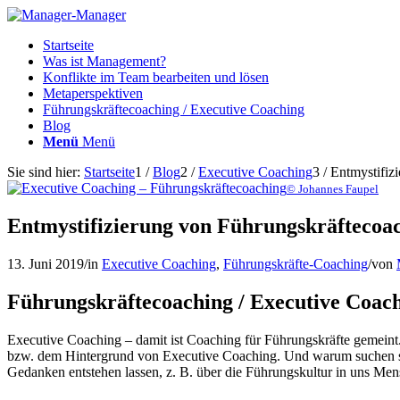
Startseite
Was ist Management?
Konflikte im Team bearbeiten und lösen
Metaperspektiven
Führungskräftecoaching / Executive Coaching
Blog
Menü
Menü
Sie sind hier:
Startseite
1
/
Blog
2
/
Executive Coaching
3
/
Entmystifiz
© Johannes Faupel
Entmystifizierung von Führungskräftecoac
13. Juni 2019
/
in
Executive Coaching
,
Führungskräfte-Coaching
/
von
Führungskräftecoaching / Executive Coachi
Executive Coaching – damit ist Coaching für Führungskräfte gemeint. 
bzw. dem Hintergrund von Executive Coaching. Und warum suchen sie d
Gedanken entstehen lassen, z. B. über die Führungskultur in uns Mens