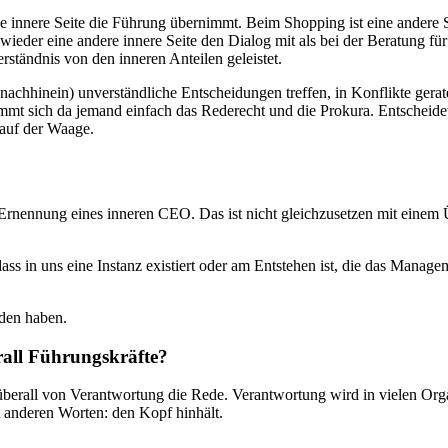
ale innere Seite die Führung übernimmt. Beim Shopping ist eine andere 
ieder eine andere innere Seite den Dialog mit als bei der Beratung f
ständnis von den inneren Anteilen geleistet.
achhinein) unverständliche Entscheidungen treffen, in Konflikte ger
nimmt sich da jemand einfach das Rederecht und die Prokura. Entschei
 auf der Waage.
e Ernennung eines inneren CEO. Das ist nicht gleichzusetzen mit eine
dass in uns eine Instanz existiert oder am Entstehen ist, die das Manage
nden haben.
rall Führungskräfte?
 überall von Verantwortung die Rede. Verantwortung wird in vielen Orga
t anderen Worten: den Kopf hinhält.