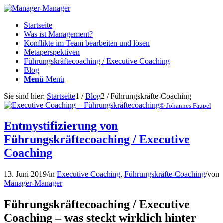
Startseite
Was ist Management?
Konflikte im Team bearbeiten und lösen
Metaperspektiven
Führungskräftecoaching / Executive Coaching
Blog
Menü
Menü
Sie sind hier:
Startseite
1
/
Blog
2
/
Führungskräfte-Coaching
© Johannes Faupel
Entmystifizierung von
Führungskräftecoaching / Executive
Coaching
13. Juni 2019
/
in
Executive Coaching
,
Führungskräfte-Coaching
/
von
Manager-Manager
Führungskräftecoaching / Executive
Coaching – was steckt wirklich hinter