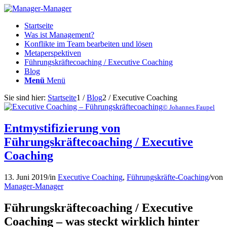
Startseite
Was ist Management?
Konflikte im Team bearbeiten und lösen
Metaperspektiven
Führungskräftecoaching / Executive Coaching
Blog
Menü
Menü
Sie sind hier:
Startseite
1
/
Blog
2
/
Executive Coaching
© Johannes Faupel
Entmystifizierung von
Führungskräftecoaching / Executive
Coaching
13. Juni 2019
/
in
Executive Coaching
,
Führungskräfte-Coaching
/
von
Manager-Manager
Führungskräftecoaching / Executive
Coaching – was steckt wirklich hinter